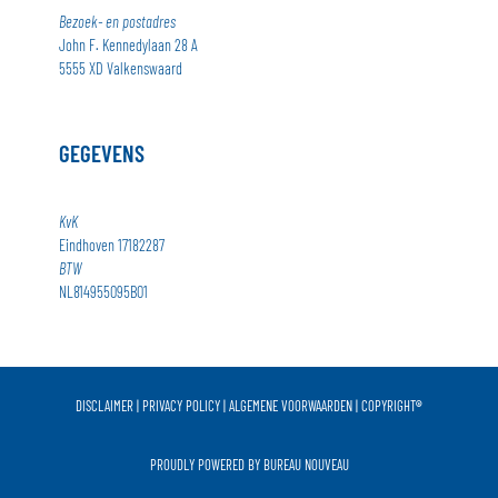
Bezoek- en postadres
John F. Kennedylaan 28 A
5555 XD Valkenswaard
GEGEVENS
KvK
Eindhoven 17182287
BTW
NL814955095B01
DISCLAIMER
|
PRIVACY POLICY
|
ALGEMENE VOORWAARDEN
|
COPYRIGHT
®
PROUDLY POWERED BY
BUREAU NOUVEAU​