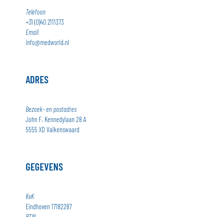
Telefoon
+31 (0)40 2111373
Email
info@medworld.nl
ADRES
Bezoek- en postadres
John F. Kennedylaan 28 A
5555 XD Valkenswaard
GEGEVENS
KvK
Eindhoven 17182287
BTW