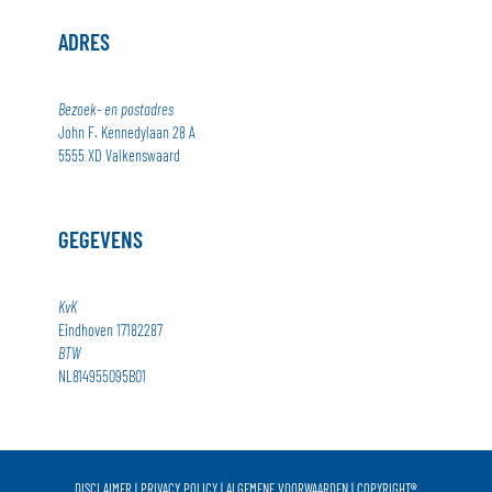
ADRES
Bezoek- en postadres
John F. Kennedylaan 28 A
5555 XD Valkenswaard
GEGEVENS
KvK
Eindhoven 17182287
BTW
NL814955095B01
DISCLAIMER
|
PRIVACY POLICY
|
ALGEMENE VOORWAARDEN
|
COPYRIGHT
®