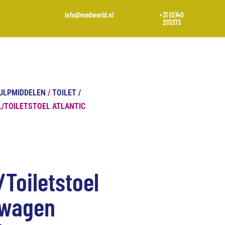
info@medworld.nl
+31 (0)40
2111373
ULPMIDDELEN
/
TOILET /
/TOILETSTOEL ATLANTIC
Toiletstoel
wwagen