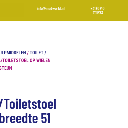
info@medworld.nl
+31 (0)40
2111373
ULPMIDDELEN
/
TOILET /
/TOILETSTOEL OP WIELEN
TSTEUN
Toiletstoel
tbreedte 51