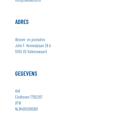
info@medworld.nl
ADRES
Bezoek- en postadres
John F. Kennedylaan 28 A
5555 XD Valkenswaard
GEGEVENS
KvK
Eindhoven 17182287
BTW
NL814955095B01