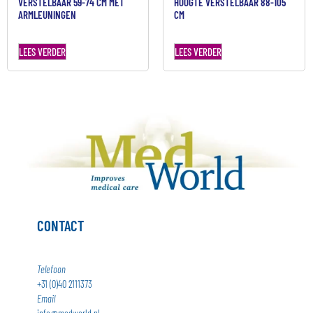
VERSTELBAAR 59-74 CM MET
HOOGTE VERSTELBAAR 88-105
ARMLEUNINGEN
CM
LEES VERDER
LEES VERDER
CONTACT
Telefoon
+31 (0)40 2111373
Email