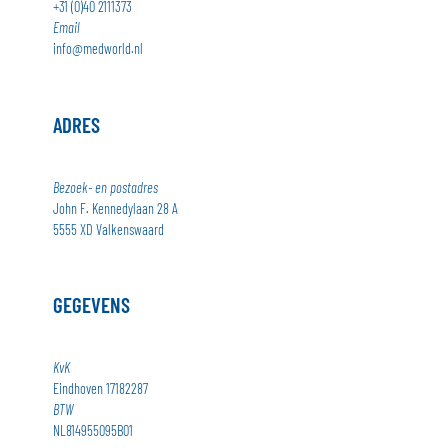
+31 (0)40 2111373
Email
info@medworld.nl
ADRES
Bezoek- en postadres
John F. Kennedylaan 28 A
5555 XD Valkenswaard
GEGEVENS
KvK
Eindhoven 17182287
BTW
NL814955095B01